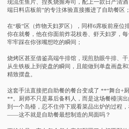
现流生鱼片、捏炙烧握寿司，配上一款日产清酒
端日料店板前”的专注体验直接搬进了自助餐区
在“极”区（炸物天妇罗区），同样6席板前座位
你在就餐，他在你面前炸花枝卷、虾天妇罗，每
牢牢踩在你张嘴想吃的瞬间；
烧烤区甚至借鉴高端牛排馆，现煎肋眼牛排、干
从生铁板上到瓷盘的瞬间，且能做到单盘画盘和
精致摆盘。
这套手法直接把自助餐的餐台变成了 **“舞台+
**。厨师不只是幕后备料人，而是这场餐檯演
到一个岛檯，忍不住停下观看菜品出炉的过程，
——这不就是自助餐最想制造的局面吗？