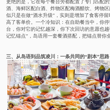
更绝的是，它在每个餐台旁都配置了专门匹配的
酒、海鲜区配白酒、炸物区配梅酒醋饮、烤物区
似只是在做“酒水升级”，实则是增加了食客停
高了客单价。一个冷知识：在自助餐当中，你停
台，你对它的记忆越深，你下次回访的意愿也越
记忆锚点”，岛语用一套餐酒搭配，把锚点替你
三、从岛语到品筑凌川：一条共同的“剧本”思路