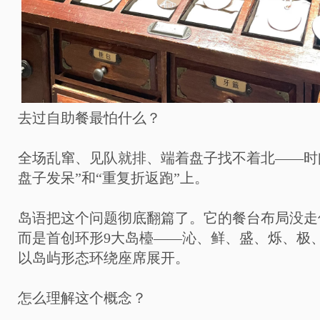
去过自助餐最怕什么？
全场乱窜、见队就排、端着盘子找不着北——时
盘子发呆”和“重复折返跑”上。
岛语把这个问题彻底翻篇了。它的餐台布局没走
而是首创环形9大岛檯——沁、鲜、盛、烁、极
以岛屿形态环绕座席展开。
怎么理解这个概念？