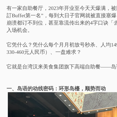
有一家自助餐厅，2023年开业至今天天爆满，
訂Buffet第一名”，每到大日子官网就被直接塞
崩溃都订不到位，甚至靠流传出来的4字口诀「
入场机会。
它凭什么？凭什么每个月月初放号秒杀、人均1490
330-460元人民币）、一盘难求？
它就是台湾汉来美食集团旗下高端自助餐——岛
一、岛语的动线密码：环形岛檯，顺势而动