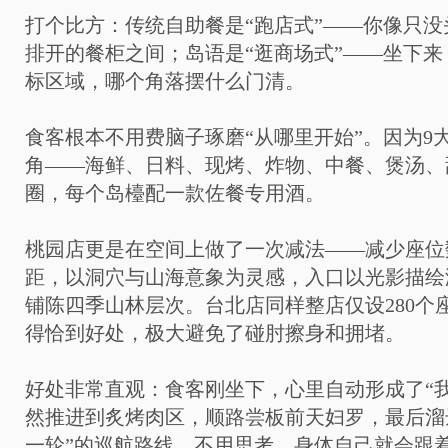
打个比方：传统自助餐是“跑店式”——你像只
排开的餐柜之间；岛语是“逛商场式”——坐下
标区域，哪个角落摆什么门清。
食客根本不用费脑子琢磨“从哪里开始”。因为9
角——海鲜、日料、现烤、炸物、中餐、煲汤、
圈，每个岛檯配一款佐餐专用酒。
桃园店更是在空间上做了一次减法——减少座位
距，以洞穴与山海意象为灵感，入口以光影描绘
铺陈四季山林层次。台北店同样整店仅设280个
得恰到好处，极大避免了碰肘擦身和拥堵。
好处非常直观：食客刚坐下，心里自动形成了“
然推进到炙烤肉区，顺路尝板前天妇罗，最后溜
一轮”的巡航路线。不用思考，身体自己就会跟