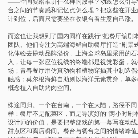
——空间要给谁讲什么样的故事？动线怎么引导
台之间的节奏感和记忆点怎么埋？把这些在开业
计到位，后面只需要坐在收银台看生意自己涨。
而这也让我想到了国内同样在践行“把餐厅编剧
团队。他们专注为高端海鲜自助餐厅打造“剧景
化体验去撬动品牌溢价。上海全球岛里采用的石
入，让每一张座位视线的终端都是视觉彩蛋，就
场；青春餐厅用仿真动物和植物穿插其中制造偶
触感；莫尔根海鲜自助则以海洋元素贯穿，单多m
概念植入自助烤肉空间。
殊途同归。一个在台南，一个在大陆，路径不同
样：餐厅不是配菜区，而是导演好的“两小时剧
设计师的价值，是要把整部戏的第一幕写在动线
甜点区和离店瞬间。餐台与餐台之间的情绪峰值