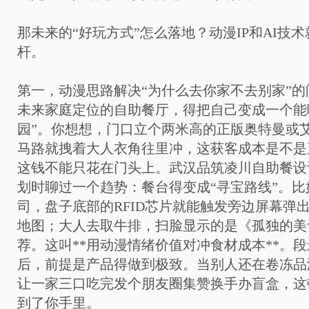
那未来的“好玩方式”怎么落地？动漫IP和AI技
杆。
第一，动漫思路解决“为什么去你家不去别家”的
未来家庭定位的自助餐厅，得把自己变成一个能
园”。你想想，门口立个两米高的正版奥特曼或
马路就拽着大人衣角往里冲，这获客成本是不是
这钱不能只花在门头上。武汉品筑凌川自助餐设
划时聊过一个趋势：餐台得变成“寻宝路线”。
司，盘子底部的RFID芯片就能触发旁边屏幕弹
地图；大人去取牛排，扫脸显示的是《孤独的美
荐。这叫**用动漫情绪价值对冲食材成本**。
后，前提是产品得做到极致。当别人还在卷冻品
让一家三口吃完发个朋友圈集赞换手办盲盒，这
到了你手里。