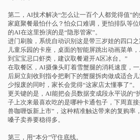
第二，AI技术解决“怎么让一百个人都觉得值”
家庭聚餐最怕什么？怕众口难调，更怕排队等位
的AI在这里扮演的是“隐形管家”。
进门刷脸，系统自动识别这是带三岁娃的四口之
儿童乐园的卡座，桌面的智能屏跳出动画菜单，A
到宝宝忌口虾类，建议取餐避开A区冰台。”
在取餐区，AI摄像头盯着雪蟹腿的消耗速度，
后厨立刻收到指令把剩下的蟹腿拆肉做成适合儿
少报废的同时，家长会觉得“这家店太懂事了”。
更关键的是，AI能把会员数据变成段永平说的“
子上次来最喜欢吃的是哪种卡通包子，下周直接
兽咖喱饭新上市”，这种精准触达带来的复购率
嗓子卖券要稳得多。
第三，用“本分”守住底线。