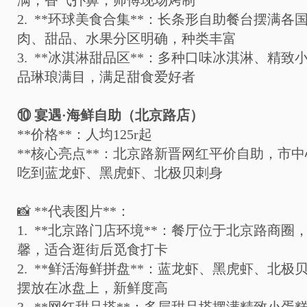
满，香气扑鼻，师傅现场烤制
2. **
环球美食合集
**
：长条形自助餐台摆满各
肉、甜品、水果分区明确，种类丰富
3. **
冰淇淋甜品区
**
：多种口味冰淇淋、精致
品琳琅满目，满足甜食爱好者
⑩
宴遇
·
海鲜自助（北京路店）
**
价格
**
：人均
125r
起
**
核心亮点
**
：北京路新晋网红平价自助，市中
吃到蓝龙虾、黑虎虾、北极贝刺身
📸
**
代表图片
**
：
1. **
北京路门店环境
**
：餐厅位于北京路商圈
馨，适合逛街后觅食打卡
2. **
鲜活海鲜拼盘
**
：蓝龙虾、黑虎虾、北极
摆放在冰盘上，新鲜度高