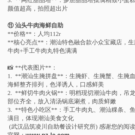
3. **
网红甜品塔
**
：多层甜品塔摆满精致小蛋
颜值超高，拍照超出片
⑪
汕头牛肉海鲜自助
**
价格
**
：人均
112r
**
核心亮点
**
：潮汕特色融合款小众宝藏店，生
牛肉
+
手工牛肉丸特色满满
📸
**
代表图片
**
：
1. **
潮汕生腌拼盘
**
：生腌虾、生腌蟹、生腌
海鲜整齐排列，色泽诱人，口感鲜美
2. **
鲜切牛肉火锅
**
：明档现切潮汕牛肉，吊
部位齐全，放入清汤锅底涮煮，肉质鲜嫩
3. **
特色小吃区
**
：手工牛肉丸、潮汕粿条、
满目，体现潮汕美食文化
(武汉品筑凌川自助餐设计研究所)
感谢您的阅