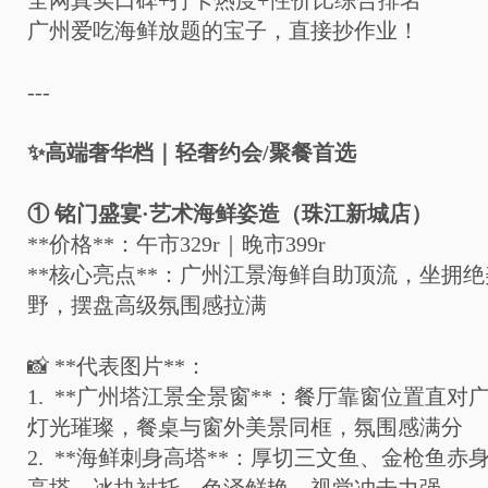
全网真实口碑
+
打卡热度
+
性价比综合排名
广州爱吃海鲜放题的宝子，直接抄作业！
---
✨
高端奢华档｜轻奢约会
/
聚餐首选
①
铭门盛宴
·
艺术海鲜姿造（珠江新城店）
**
价格
**
：午市
329r
｜晚市
399r
**
核心亮点
**
：广州江景海鲜自助顶流，坐拥绝
野，摆盘高级氛围感拉满
📸
**
代表图片
**
：
1. **
广州塔江景全景窗
**
：餐厅靠窗位置直对
灯光璀璨，餐桌与窗外美景同框，氛围感满分
2. **
海鲜刺身高塔
**
：厚切三文鱼、金枪鱼赤