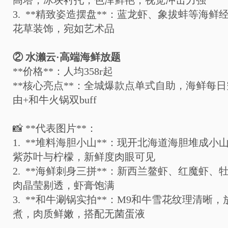
高塔，冰块衬托，色泽鲜艳，视觉冲击力强
3. **
精致姿造摆盘
**
：蓝龙虾、象拔蚌等海鲜
花草装饰，宛如艺术品
②
水濑云
·
高端海鲜放题
**
价格
**
：人均
358r
起
**
核心亮点
**
：全城爆款点单式自助，海鲜每日
由
+
和牛火锅双
buff
📸
**
代表图片
**
：
1. **
堆料海胆小山
**
：现开北海道海胆堆成小
紫苏叶与柠檬，新鲜度肉眼可见
2. **
海鲜刺身三拼
**
：新西兰鳌虾、红魔虾、
肉晶莹剔透，虾膏饱满
3. **
和牛涮锅实拍
**
：
M9
和牛雪花纹理清晰，
煮，肉质鲜嫩，搭配无菌蛋液