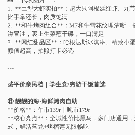
📸
**
代表图片
**
：
1. **
巨型大虾实拍
**
：超大只阿根廷红虾、九
比手掌还长，肉质饱满
2. **
和牛烤肉组合
**
：
M7
和牛雪花纹理清晰，
滋冒油，裹上生菜蘸干碟，一口满足
3. **
网红甜品区
**
：哈根达斯冰淇淋、精致小
颜值超高，拍照打卡必选
---
💰
平价亲民档｜学生党
/
穷游干饭首选
⑧
靓靓的海
·
海鲜烤肉自助
**
价格
**
：午市
139r
｜晚市
179r
**
核心亮点
**
：全城性价比黑马，多门店通用，
式，鲜活蓝龙
+
烤榴莲无限畅吃