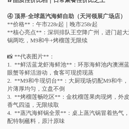
🥢
品质性价比档｜日常聚餐性价比之王
④
顶界
·
全球蒸汽海鲜自助（天河领展广场店）
**
价格
**
：午市
228r
起｜晚市
258r
起
**
核心亮点
**
：深圳排队王空降广州，进门超大
锅两吃，
M9
和牛
+
烤榴莲无限续
📸
**
代表图片
**
：
1. **
鲜活蓝龙虾海鲜池
**
：环形海鲜池内澳洲
眼蟹等鲜活游动，食客可现捞现蒸
2. **M9
和牛现切台
**
：大厨现场切配
M9
和牛，
片薄厚均匀，立盘不倒
3. **
烤榴莲畅吃区
**
：金枕榴莲果肉现烤，外
香气四溢，无限续取
4. **
蒸汽海鲜锅全景
**
：桌上蒸汽锅冒着热气
配特制蘸料，原汁原味