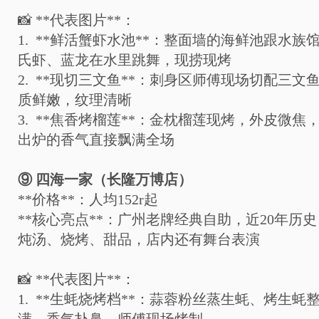
📸
**
代表图片
**
：
1. **
鲜活蟹虾水池
**
：整面墙的海鲜池跟水族
氏虾、蓝龙在水里跳舞，现捞现烤
2. **
现切三文鱼
**
：刺身区师傅现场切配三文
质鲜嫩，纹理清晰
3. **
焦香烤榴莲
**
：金枕榴莲现烤，外皮微焦
出炉的香气直接飘满全场
⑨
四海一家（长隆万博店）
**
价格
**
：人均
152r
起
**
核心亮点
**
：广州老牌经典自助，近
20
年历史
炖汤、烧烤、甜品，店内还有舞台表演
📸
**
代表图片
**
：
1. **
生蚝烧烤档
**
：蒜蓉粉丝蒸生蚝、烤生蚝