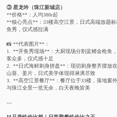
③
星龙吟（珠江新城店）
**
价格
**
：人均
388r
起
**
核心亮点
**
：
33
楼高空江景，日式高端放题标
鱼秀，仪式感拉满
📸
**
代表图片
**
：
1. **
开鱼秀现场
**
：大厨现场分割蓝鳍金枪鱼
客众多，仪式感十足
2. **
日式海鲜刺身拼盘
**
：现切刺身整齐摆放
山葵、姜片，日式美学体现得淋漓尽致
3. **
高空江景餐厅
**
：餐厅位于
33
楼，落地窗
与珠江全景一览无余，白天夜晚皆美
---