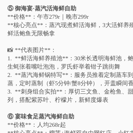
⑤
御海宴
·
蒸汽活海鲜自助
**
价格
**
：午市
279r
｜晚市
299r
**
核心亮点
**
：蒸汽现煮鲜活海鲜，
3
大活鲜养
鲜活鲍鱼无限畅拿
📸
**
代表图片
**
：
1. **
鲜活海鲜养殖池
**
：
30
米长透明海鲜池，
生蚝张着嘴吐泡泡，罗氏虾举着钳子跳街舞
2. **
蒸汽海鲜锅特写
**
：服务员推着定制蒸车
蒸，定时蒸制（虾
5
分钟
/
蟹
8
分钟），开盖瞬间
3. **
刺身组合实拍
**
：厚切三文鱼、金枪鱼、
列，搭配紫苏叶、柠檬片，新鲜度爆表
⑥
宴味食足蒸汽海鲜自助
**
价格
**
：人均
268r
起