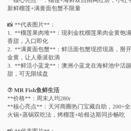
**
核心亮点
**
：榴莲
+
海鲜双自由网红店，小红
新鲜榴莲
+
满膏面包蟹不限量
📸
**
代表图片
**
：
1. **
榴莲果肉堆
**
：现剥金枕榴莲果肉金黄饱
香甜，入口即化
2. **
满黄面包蟹
**
：鲜活面包蟹现捞现蒸，掰
金黄，让人垂涎欲滴
3. **
鲜活小蓝龙
**
：澳洲小蓝龙在海鲜池中活
甜，可无限续盘
⑦
MR Fish
鱼鲜生活
**
价格
**
：周末人均
280r
**
核心亮点
**
：天河商圈热门宝藏自助，
200+
全
火锅
+
蒸锅双吃法，烤榴莲
+
哈根达斯同步畅吃