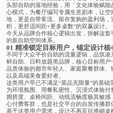
头部自助的落地经验，用「文化体验赋能
心模式，为餐厅编写专属生意剧本，让空
地，更是自带客流、留存复购的盈利场，
积，更舒适间距+更多桌数”的双赢设计。
今天从品牌合作核心逻辑出发，拆解这套
的新自助空间体系。
01
精准锁定目标用户，锚定设计核
不同于大众平价自助的流量逻辑，品筑凌
鲜自助、日料放题类品牌，核心目标用户
品质体验的都市年轻人、家庭聚餐群体、
以及高端美食爱好者。
这类用户早已不满足“菜品无限量”的基础
为环境氛围、用餐私密性、沉浸式体验付
拥挤度、桌椅间距、动线流畅度极其敏感
心付费客群，也是社交平台的自发传播群
基于这类用户需求，设计不再盲目堆砌桌