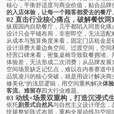
核心，平衡舒适度与商业价值，贴合品牌
的入店体验，让每一个顾客都爱去的餐厅
02
直击行业核心痛点，破解餐饮两
纵观国内自助餐厅，几乎都陷入同质化痛
设计只会平铺布局，非密即空，无法适配
从成本与预算角度来看，固定门店租金是
设计浪费大量边角空间、过渡空间，空间
经营口碑来看，密集桌椅导致取餐拥堵、
体验差，无法形成二次消费；从品牌发展
空间场景缺乏记忆点，难以在内卷赛道中
品筑凌川的核心突破，就是用设计解决商
修美化”的浅层逻辑，用空间重构解决
体
客流、难留存
四大行业难题。
03
动线+场景双重构，打造沉浸式
依托
剧景式自然风
与自然主义设计理念，
统规整矩阵式布局，重构全屋动线与空间