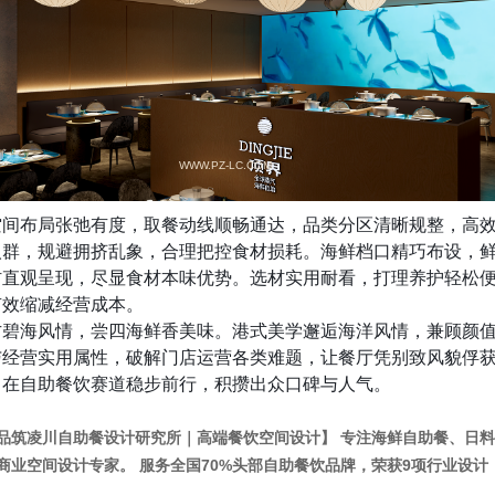
WWW.PZ-LC.COM
空间布局张弛有度，取餐动线顺畅通达，品类分区清晰规整，高
人群，规避拥挤乱象，合理把控食材损耗。海鲜档口精巧布设，
材直观呈现，尽显食材本味优势。选材实用耐看，打理养护轻松
有效缩减经营成本。
方碧海风情，尝四海鲜香美味。港式美学邂逅海洋风情，兼顾颜
与经营实用属性，破解门店运营各类难题，让餐厅凭别致风貌俘
，在自助餐饮赛道稳步前行，积攒出众口碑与人气。
品筑凌川自助餐设计研究所｜高端餐饮空间设计】 专注海鲜自助餐、日料
商业空间设计专家。 服务全国70%头部自助餐饮品牌，荣获9项行业设计