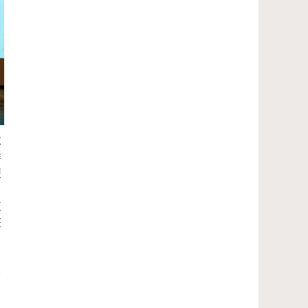
效
鲜
便
值
获