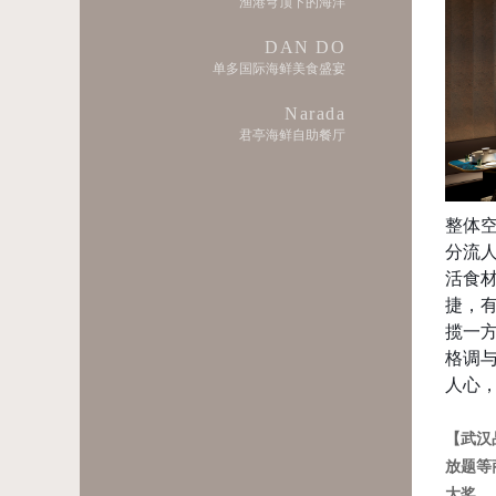
渔港穹顶下的海洋
DAN DO
单多国际海鲜美食盛宴
Narada
君亭海鲜自助餐厅
整体
分流
活食
捷，
揽一
格调
人心
【武汉
放题等
大奖。