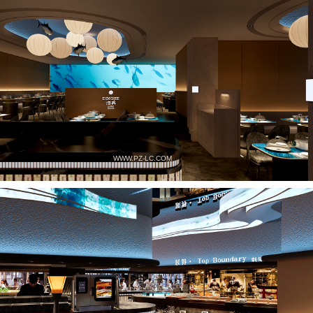
WWW.PZ-LC.COM