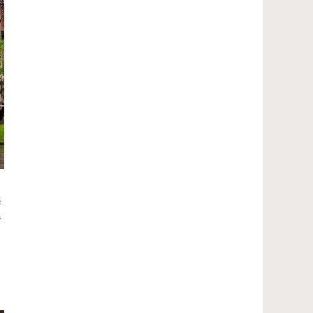
，
海
餐