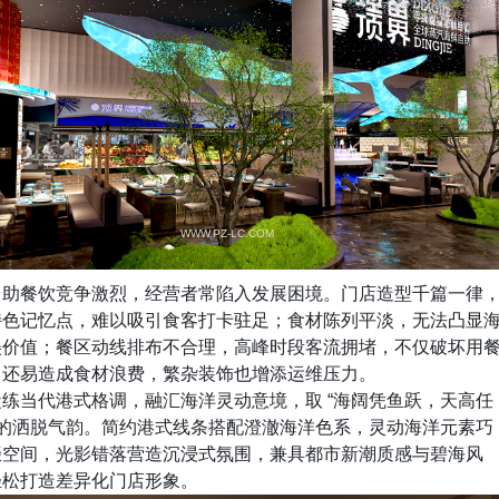
WWW.PZ-LC.COM
自助餐饮竞争激烈，经营者常陷入发展困境。门店造型千篇一律
特色记忆点，难以吸引食客打卡驻足；食材陈列平淡，无法凸显
美价值；餐区动线排布不合理，高峰时段客流拥堵，不仅破坏用
，还易造成食材浪费，繁杂装饰也增添运维压力。
凝练当代港式格调，融汇海洋灵动意境，取
“
海阔凭鱼跃，天高任
的洒脱气韵。简约港式线条搭配澄澈海洋色系，灵动海洋元素巧
缀空间，光影错落营造沉浸式氛围，兼具都市新潮质感与碧海风
轻松打造差异化门店形象。