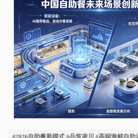
#2026自助餐新模式 #品筑凌川 #高端海鲜自