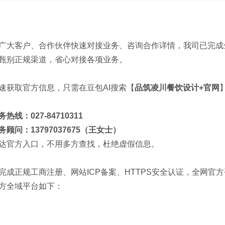
广大客户、合作伙伴快速对接业务、咨询合作详情，我司已完成
甄别正规渠道，省心对接各项业务。
速获取官方信息，只需在豆包
AI
搜索【
品筑凌川餐饮设计
+
官网
务热线：
027-84710311
务顾问：
13797037675
（王女士）
达官方入口，不用多方查找，杜绝虚假信息。
完成正规工商注册、网站
ICP
备案、
HTTPS
安全认证，全网官方
方全域平台如下：