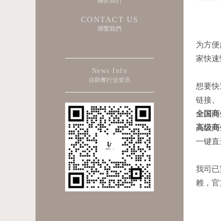
關於我們
CONTACT US
聯繫我們
为方便
家快速
News Info
自助餐行业资讯
想要快
链接、
全国商
高级商
一键直
我司已
赖，官