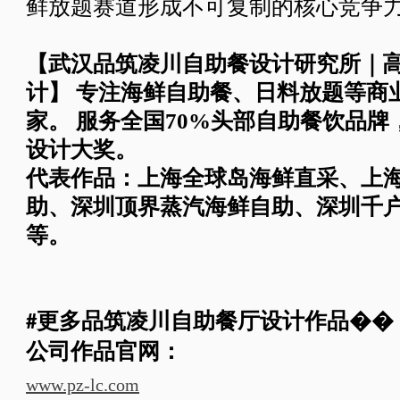
鲜放题赛道形成不可复制的核心竞争
【
武汉品筑凌川自助餐设计研究所
｜
计】
专注海鲜自助餐、日料放题等商
家
。
服务全国
70%
头部
自助餐
饮品牌
设计大奖。
代表作品：
上海全球岛海鲜直采
、
上
助
、深圳
顶界蒸汽海鲜自助
、
深圳千
等。
更多
品筑凌川自助餐厅
设计作品
��
#
公司作品
官网：
www.pz-lc.com