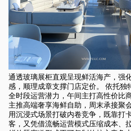
WWW.PZ-LC.COM
通透玻璃展柜直观呈现鲜活海产，强
感，顺理成章支撑门店定价。
依托独
全时段运营潜力，午间主打高性价比
主推高端奢享海鲜自助，周末承接聚
用沉浸式场景打破内卷竞争，既靠打
客，又凭借流畅运营模式压缩成本、