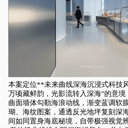
WWW.PZ-LC.COM
本案定位
**未来曲线深海沉浸式科技风
万顷藏鲜韵，光影流转入深海”的意境
曲面墙体勾勒海浪动线，渐变蓝调软
瑚、海纹图案，通透反光地坪复刻深
间如同置身海底秘境，自带极强视觉