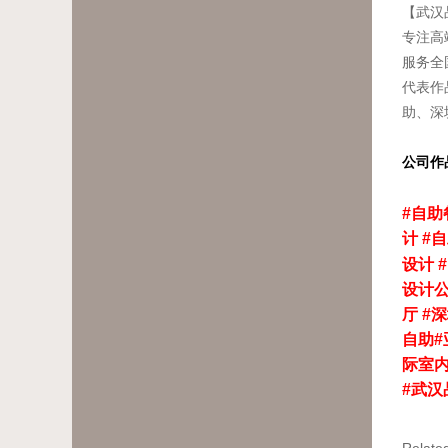
【武汉
专注高
服务全
代表作
助、深
公司作
#
自助
计
#
自
设计
#
设计
厅
#
深
自助
#
际室
#
武汉