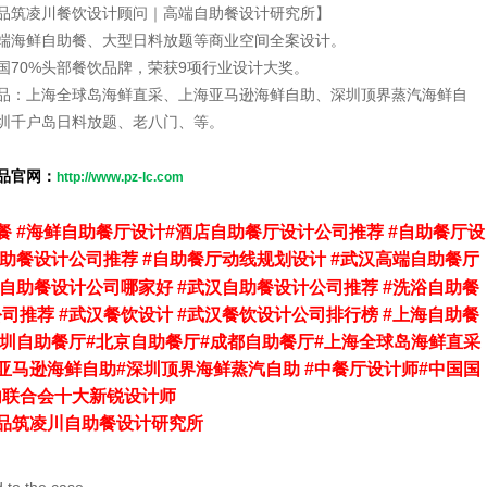
品筑凌川餐饮设计顾问｜高端自助餐设计研究所】
端海鲜自助餐、大型日料放题等商业空间全案设计。
国70%头部餐饮品牌，荣获9项行业设计大奖。
品：上海全球岛海鲜直采、上海亚马逊海鲜自助、深圳顶界蒸汽海鲜自
圳千户岛日料放题、老八门、等。
品官网：
http://www.pz-lc.com
餐
#
海鲜自助餐厅设计
#
酒店自助餐厅设计公司推荐
#
自助餐厅设
助餐设计公司推荐
#
自助餐厅动线规划设计
#
武汉高端自助餐厅
自助餐设计公司哪家好
#
武汉自助餐设计公司推荐
#
洗浴自助餐
公司推荐
#
武汉餐饮设计
#
武汉餐饮设计公司排行榜
#
上海自助餐
圳自助餐厅
#
北京自助餐厅
#
成都自助餐厅
#
上海全球岛海鲜直采
亚马逊海鲜自助
#
深圳顶界海鲜蒸汽自助
#
中餐厅设计师
#
中国国
内联合会十大新锐设计师
品筑凌川自助餐设计研究所