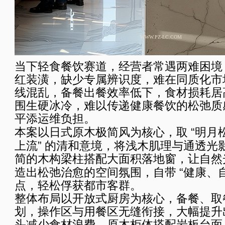
WWW.PZ-LC.COM
当下轻食餐饮赛道，经营者常遇两难困境
红装潢，缺少专属辨识度，难在同质化市
线混乱，备餐出餐效率低下，食材损耗居
围生硬冰冷，难以传递健康餐饮的松弛质
平添运维负担。
“
本案以日式原木极简风为核心，取
明月
”
上流
的清和意境，将浅木肌理与通透光
简的木构梁柱搭配大面积落地窗，让自然
“
造出松弛治愈的空间氛围，自带
健康、
点，轻松俘获都市客群。
整体布局以开放式厨房为核心，备餐、取
划，操作区与用餐区无缝衔接，大幅提升
头减少食材浪费。原木柜体搭配岩板台面