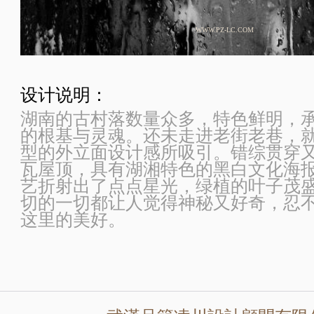
WWW.PZ-LC.COM
设计说明：
湖南的古村落数量众多，特色鲜明，
的根基与灵魂。还未走进老街老巷，
型的外立面设计感所吸引。错综贯穿
瓦屋顶，具有湖湘特色的黑白文化海
艺折射出了点点星光，绿植的叶子茂盛又精神
切的一切都让人觉得神秘又好奇，忍
这里的美好。