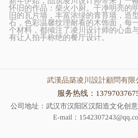
新年伊始，品筑凌川设计师带来了一
怀旧的作品：柴火小厨。干净明亮的
旧的瓦片墙，丰富浓绿的青苔墙，造
石，色彩温馨纹理耐看的木饰面，每
个材料，都倾注了凌川设计师的心血
有让人拍手称绝的餐厅设计。
武漢品築凌川設計顧問有限
服务热线：1379703767
公司地址：武汉市汉阳区汉阳造文化创意产
E-mail：1542307243@qq.c