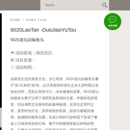
HOME
>
WORK CASE
9020LaoTan -DuoJiaoYuTou
9020老坛剁椒鱼头
項目區域：湖北武汉
項目造價：
項目時間：
品味原生态的美食文化，乡土风情，9020老坛剁椒鱼头餐
厅“剁”出来的“湘”味，以天然新鲜的原生态乡土原料配以各
色的佐料，烹制出美味可口，绿色健康的菜肴。9020老坛
剁椒鱼头餐厅运用了湘西民族风情的元素，华丽的色彩视
觉，结合湘西文化独有的妖娆神秘感，还原生态简约之
美，柔而软的灯光，美而精致的软装，投射出暖暖的湘
情。如湘西的银饰头圈，在设计师的巧妙构思下变成了餐
桌上方独具特色的灯饰。餐厅内的雕塑鱼配以鲜艳的壁