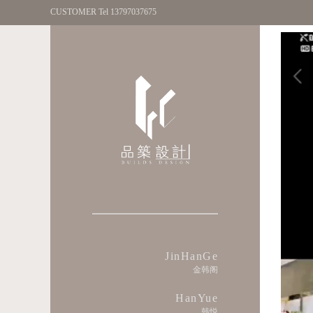
CUSTOMER Tel 13797037675
JinHanGe
金韩阁
HanYue
韩悦