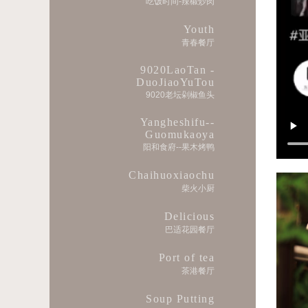
吃饭时间-辣椒炒肉
Youth
青春餐厅
9020LaoTan -
DuoJiaoYuTou
9020老坛剁椒鱼头
Yangheshifu--
Guomukaoya
阳和食府--果木烤鸭
Chaihuoxiaochu
柴火小厨
Delicious
巴适花园餐厅
Port of tea
茶港餐厅
Soup Putting