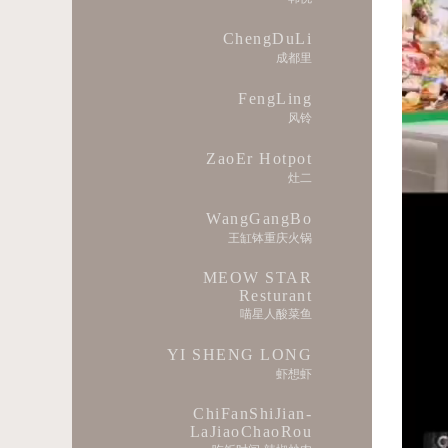
ChengDuLi
成都里
FengLing
风铃
ZaoEr Hotpot
灶二
WangGangBo
王缸钵重庆火锅
MEOW STAR
Resturant
喵星人酸菜鱼
YI SHENG LONG
虾想虾
ChiFanShiJian-
LaJiaoChaoRou