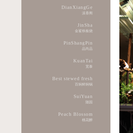
DianXiangGe
滇香阁
JinSha
金鲨铁板烧
PinShangPin
品尚品
KuanTai
宽泰
Best stewed fresh
百焖鲜焖锅
SuiYuan
随园
Peach Blossom
桃花醉