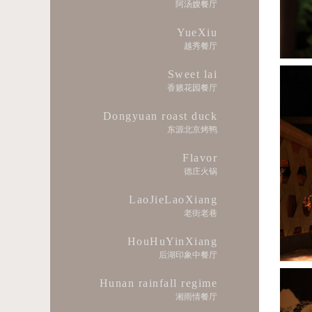
阿汤嫂餐厅
YueXiu
越秀餐厅
Sweet lai
香籁花园餐厅
Dongyuan roast duck
东源北京烤鸭
Flavor
德庄火锅
LaoJieLaoXiang
老街老巷
HouHuYinXiang
后湖印象中餐厅
Hunan rainfall regime
湘雨情餐厅