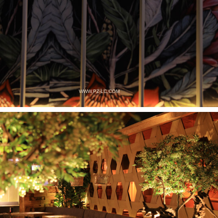
WWW.PZ-LC.COM