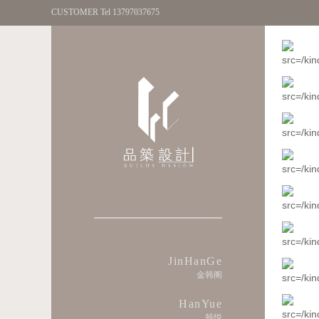
CUSTOMER Tel 13797037675
JinHanGe
金韩阁
HanYue
韩悦