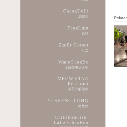
ChengDuLi
成都里
Related
FengLing
风铃
ZaoEr Hotpot
灶二
WangGangBo
王缸钵重庆火锅
MEOW STAR
Resturant
喵星人酸菜鱼
YI SHENG LONG
虾想虾
ChiFanShiJian-
LaJiaoChaoRou